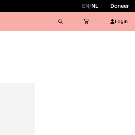
EN
/
NL
Doneer
Login