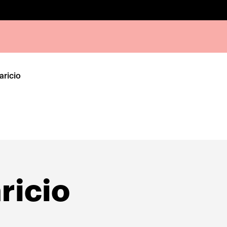
aricio
ricio