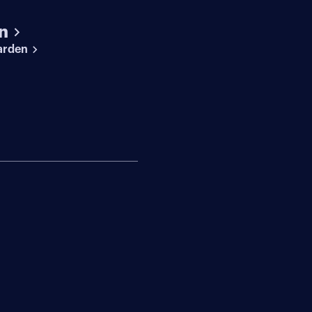
n
arden