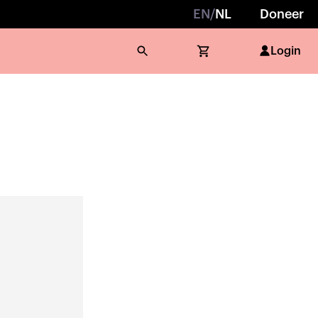
EN
/
NL
Doneer
Login