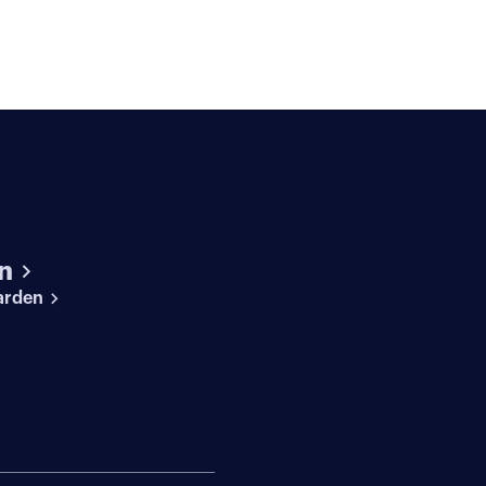
n
arden