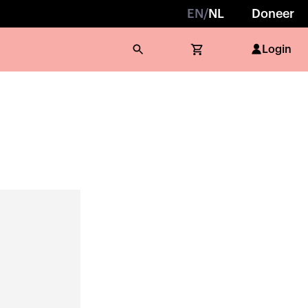
EN
/
NL
Doneer
Login