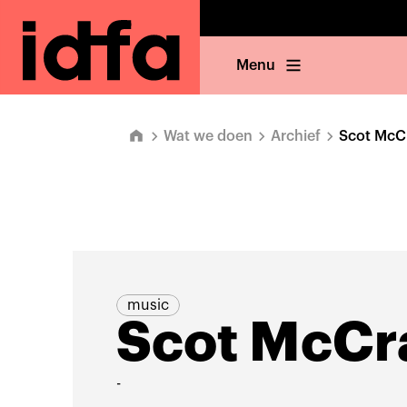
Menu
Wat we doen
Archief
Scot McC
music
Scot McCr
-