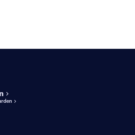
n
arden