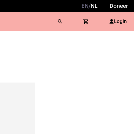
EN
/
NL
Doneer
Login