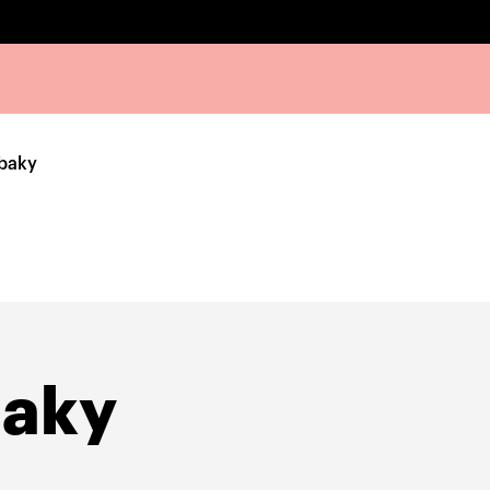
abaky
baky