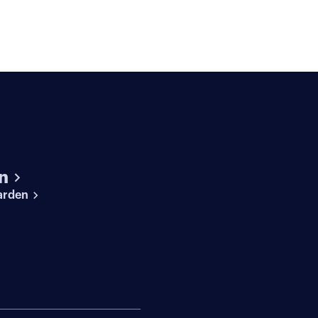
n
arden