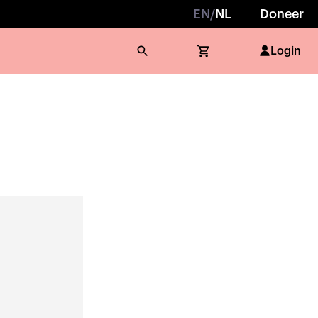
EN
/
NL
Doneer
Login