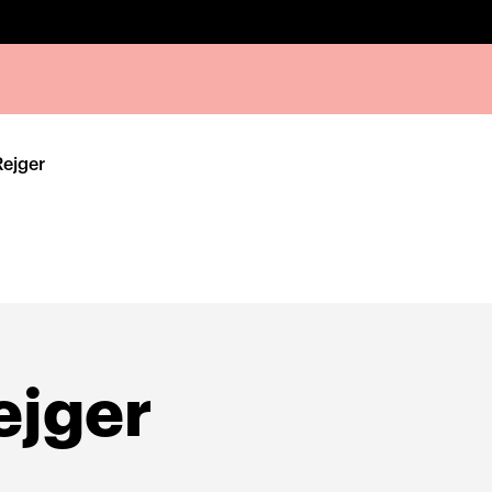
Rejger
ejger