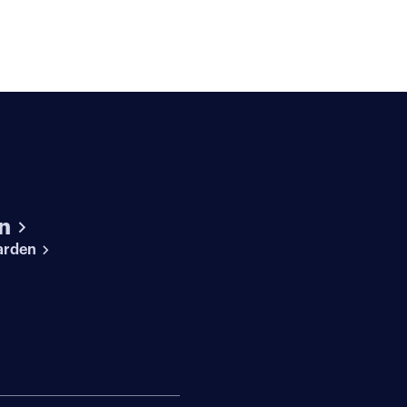
n
arden