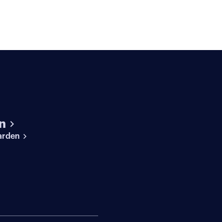
n
arden