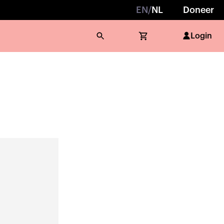
EN
/
NL
Doneer
Login