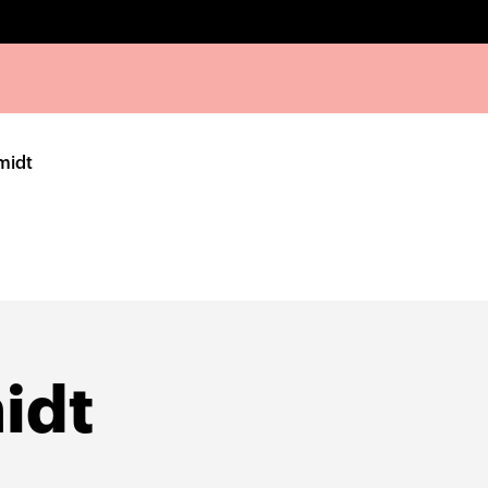
midt
idt