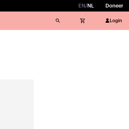
EN
/
NL
Doneer
Login