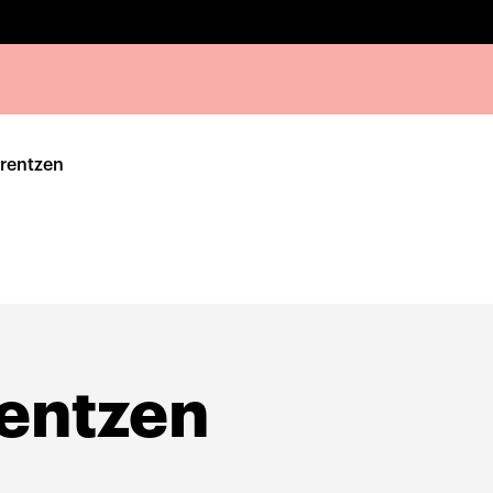
rentzen
entzen