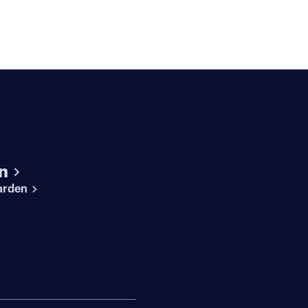
n
arden