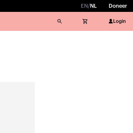
EN
/
NL
Doneer
Login