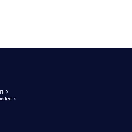
n
arden