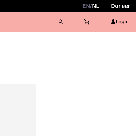
EN
/
NL
Doneer
Login