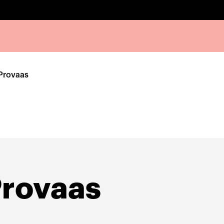
 Provaas
Provaas