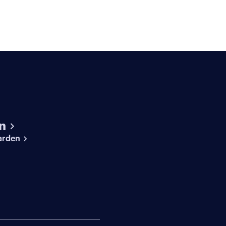
n
arden