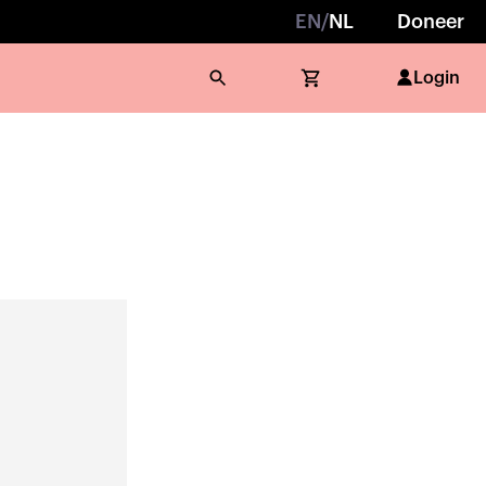
EN
/
NL
Doneer
Login