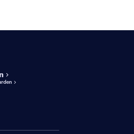
n
arden