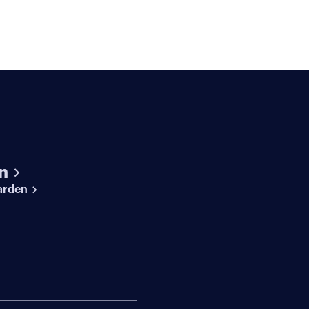
n
arden