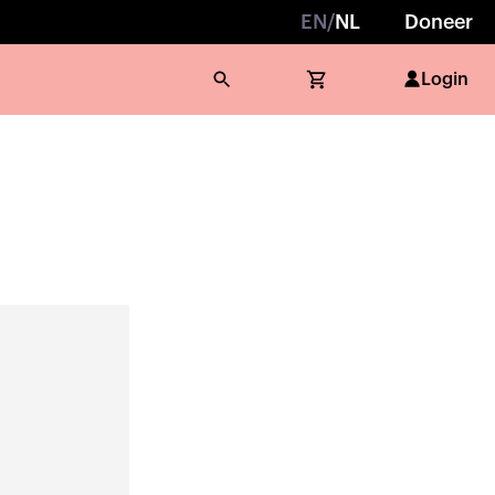
EN
/
NL
Doneer
Login