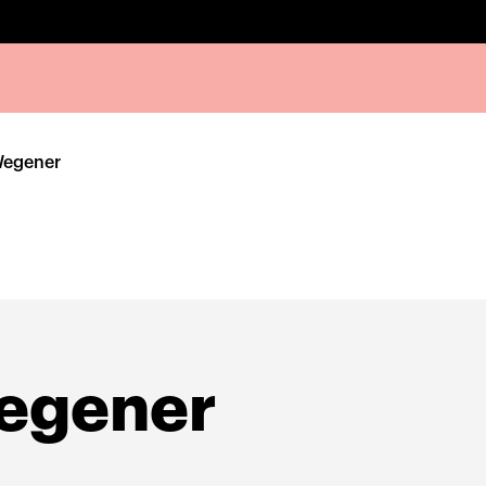
Wegener
egener