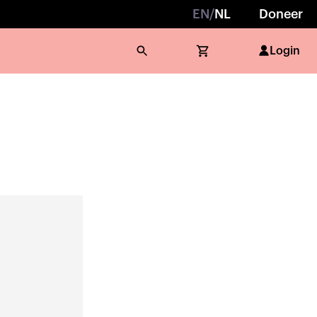
EN
/
NL
Doneer
Login