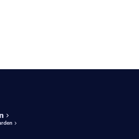
n
arden