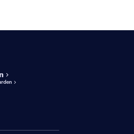
n
arden