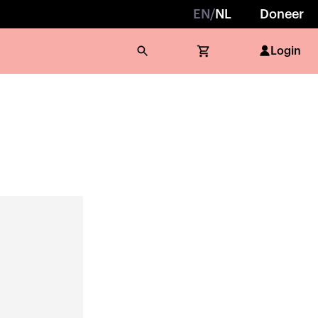
EN
/
NL
Doneer
Login