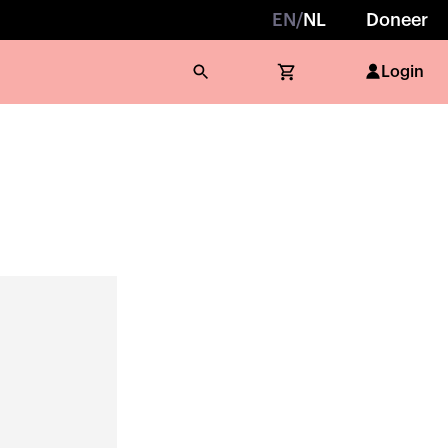
EN
/
NL
Doneer
Login