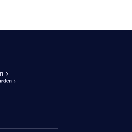
n
arden