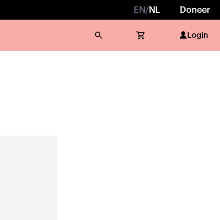
EN
/
NL
Doneer
Login