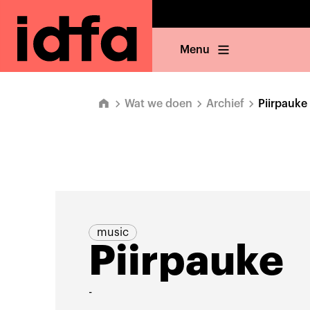
Menu
Wat we doen
Archief
Piirpauke
music
Piirpauke
-