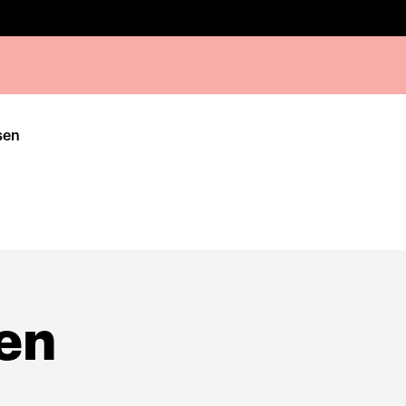
sen
en