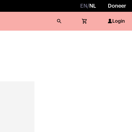
EN
/
NL
Doneer
Login