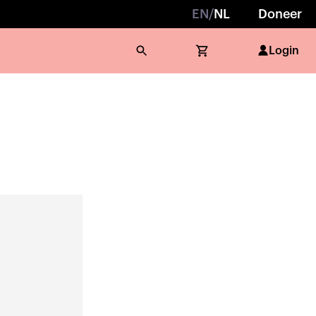
EN
/
NL
Doneer
Login