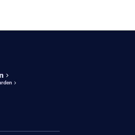
n
arden