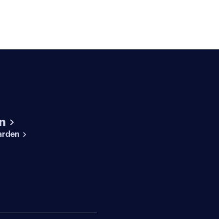
n
arden