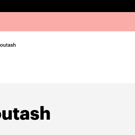
outash
utash