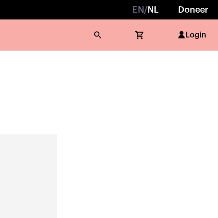
EN
/
NL
Doneer
Login