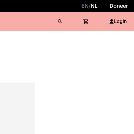
EN
/
NL
Doneer
Login