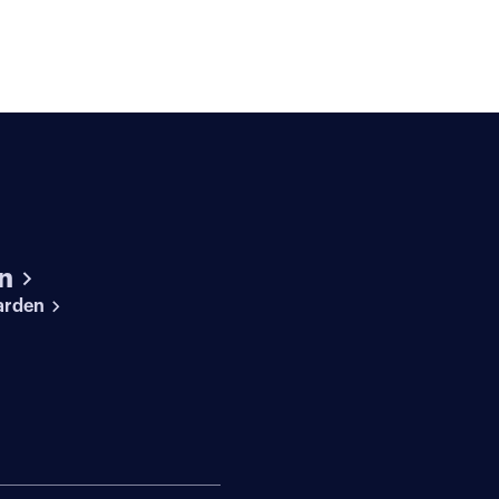
n
arden