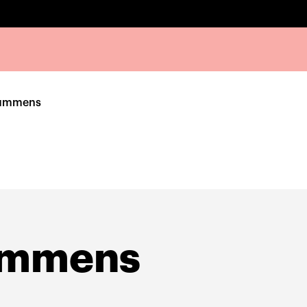
Rummens
ummens