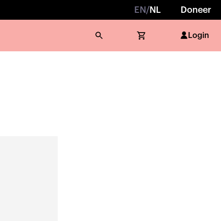
EN
/
NL
Doneer
Login