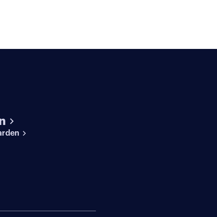
n
arden