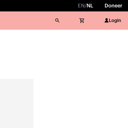
EN
/
NL
Doneer
Login