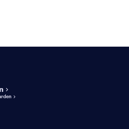
n
arden