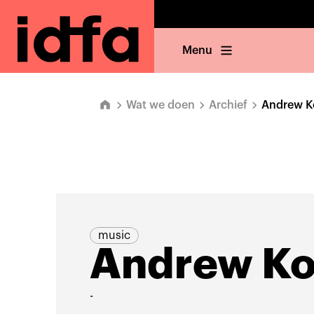
Menu
Wat we doen
Archief
Andrew K
music
Andrew Ko
-