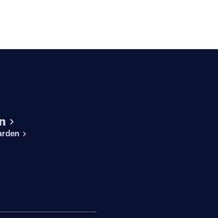
n
arden