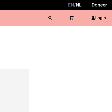
EN
/
NL
Doneer
Login