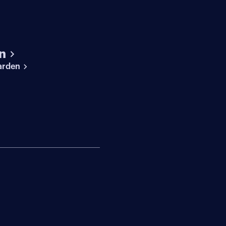
n
arden