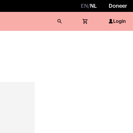
EN
/
NL
Doneer
Login