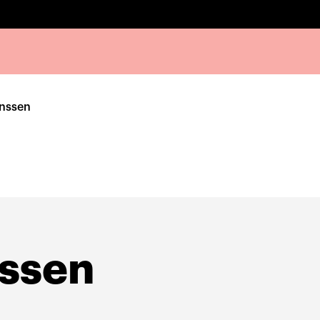
anssen
nssen