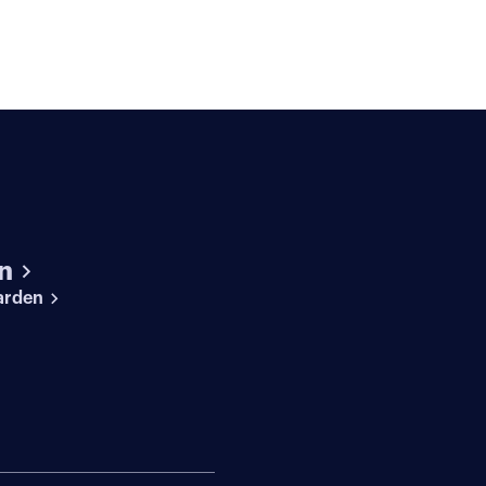
n
arden