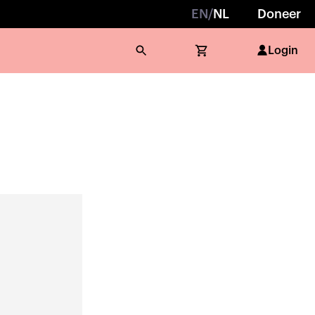
EN
/
NL
Doneer
Login