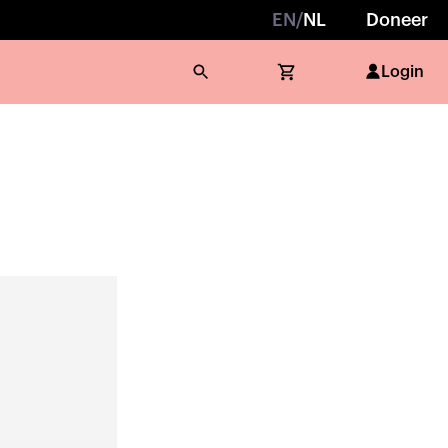
EN
/
NL
Doneer
Login