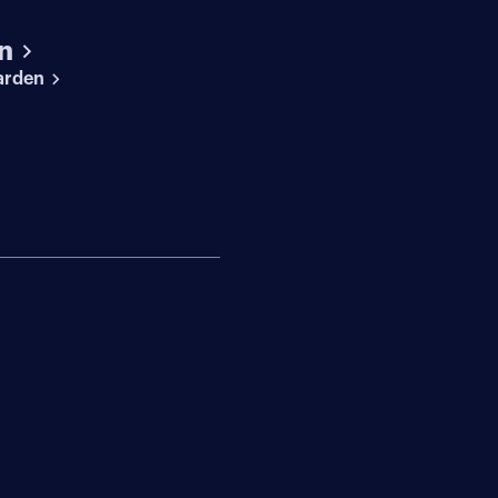
n
arden