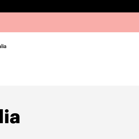
lia
lia