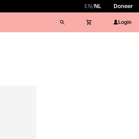
EN
/
NL
Doneer
Login