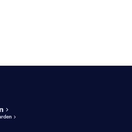
n
arden