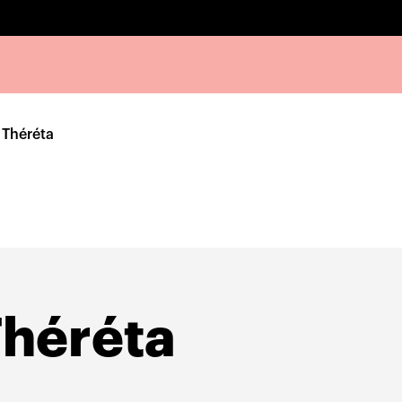
Théréta
héréta