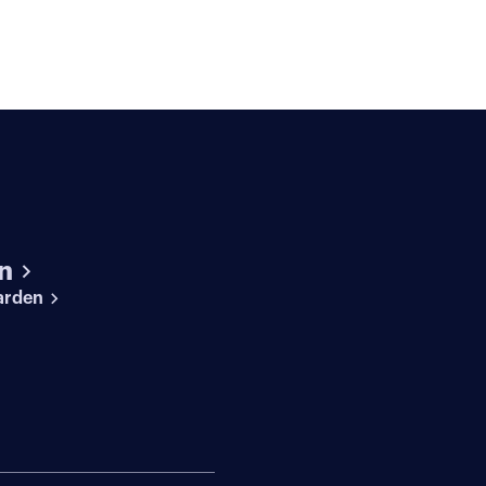
n
arden