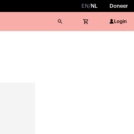
EN
/
NL
Doneer
Login