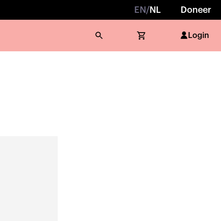
EN
/
NL
Doneer
Login