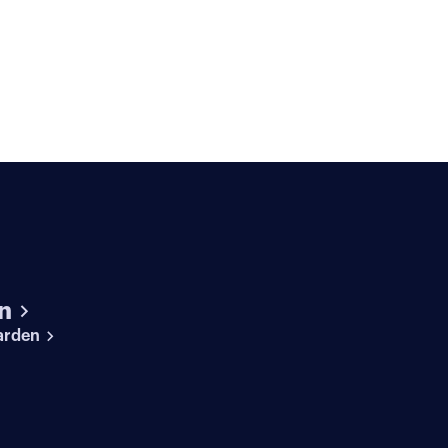
n
arden