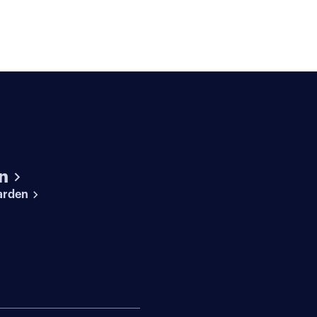
n
arden