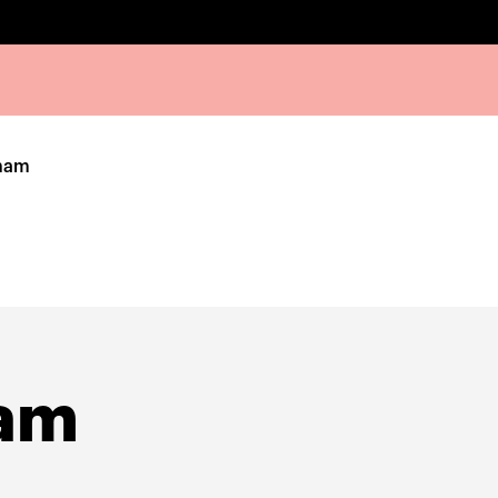
ham
am