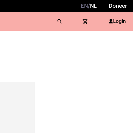
EN
/
NL
Doneer
Login