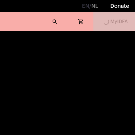
EN
/
NL
Donate
MyIDFA
Loading...