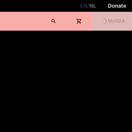
EN
/
NL
Donate
Loading...
MyIDFA