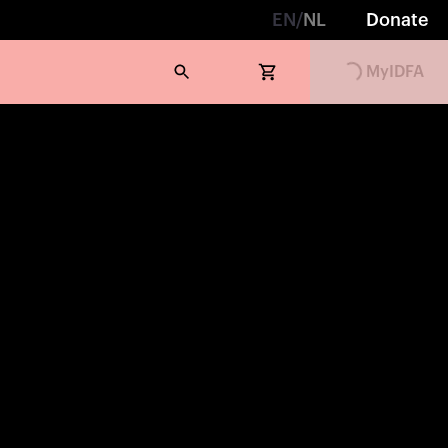
EN
/
NL
Donate
Loading...
MyIDFA