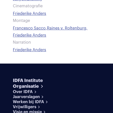
Cinematografie
Friederike Anders
Montage
Francesco Sacco
,
Raines v. Roltenburg
,
Friederike Anders
Narration
Friederike Anders
IDFA Institute
Organisatie
Over IDFA
Jaarverslagen
Werken bij IDFA
Vrijwilligers
Visie en missie