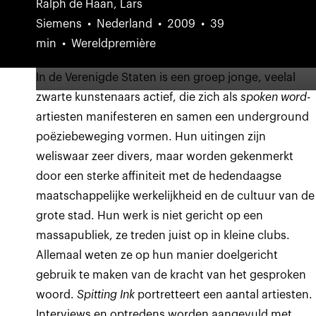
Ralph de Haan, Lars
Siemens
Nederland
2009
39
min
Wereldpremière
In de Verenigde Staten is een groep jonge, veelal
zwarte kunstenaars actief, die zich als
spoken word-
artiesten manifesteren en samen een underground
poëziebeweging vormen. Hun uitingen zijn
weliswaar zeer divers, maar worden gekenmerkt
door een sterke affiniteit met de hedendaagse
maatschappelijke werkelijkheid en de cultuur van de
grote stad. Hun werk is niet gericht op een
massapubliek, ze treden juist op in kleine clubs.
Allemaal weten ze op hun manier doelgericht
gebruik te maken van de kracht van het gesproken
woord.
Spitting Ink
portretteert een aantal artiesten.
Interviews en optredens worden aangevuld met