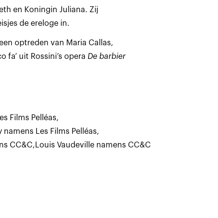
h en Koningin Juliana. Zij
sjes de ereloge in.
en optreden van Maria Callas,
 fa’ uit Rossini’s opera
De barbier
es Films Pelléas
,
y namens Les Films Pelléas
,
ens CC&C
,
Louis Vaudeville namens CC&C