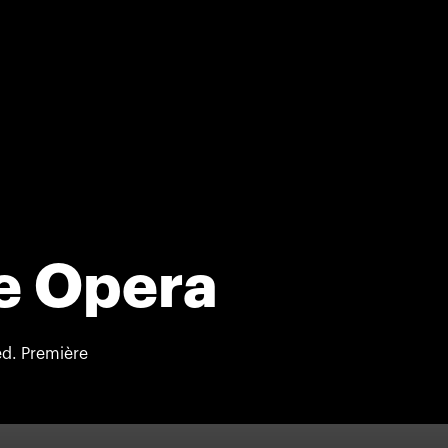
he Opera
d. Première