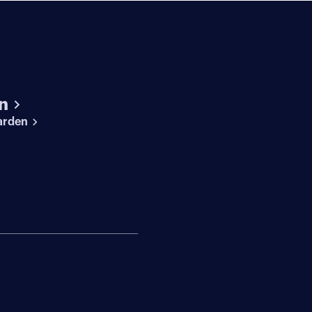
n
arden