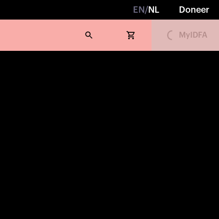
EN
/
NL
Doneer
Loading...
MyIDFA