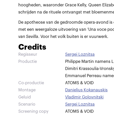
hoogheden, waaronder Grace Kelly, Queen Elizabet
schrijden na de rituele ontvangst met bloemenmei
De apotheose van de gedroomde opera-avond is e
met een weergaloze uitvoering van ‘Una voce poco
van Sevilla
. Voor het volk buiten is er vuurwerk.
Credits
Regisseur
Sergei Loznitsa
Productie
Philippe Martin namens L
Dimitri Krassoulia-Vronsk
Emmanuel Perreau nam
Co-productie
ATOMS & VOID
Montage
Danielius Kokanauskis
Geluid
Vladimir Golovnitski
Scenario
Sergei Loznitsa
Screening copy
ATOMS & VOID