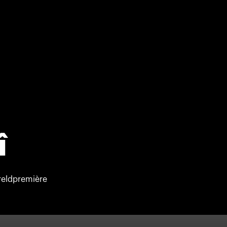
î
eldpremière