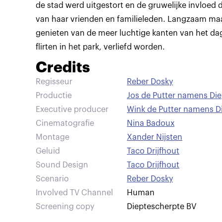
de stad werd uitgestort en de gruwelijke invloed 
van haar vrienden en familieleden. Langzaam maa
genieten van de meer luchtige kanten van het dag
flirten in het park, verliefd worden.
Credits
Regisseur
Reber Dosky
Productie
Jos de Putter namens Di
Executive producer
Wink de Putter namens D
Cinematografie
Nina Badoux
Montage
Xander Nijsten
Geluid
Taco Drijfhout
Sound Design
Taco Drijfhout
Scenario
Reber Dosky
Involved TV Channel
Human
Screening copy
Dieptescherpte BV