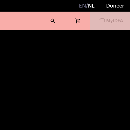
EN
/
NL
Doneer
MyIDFA
Loading...