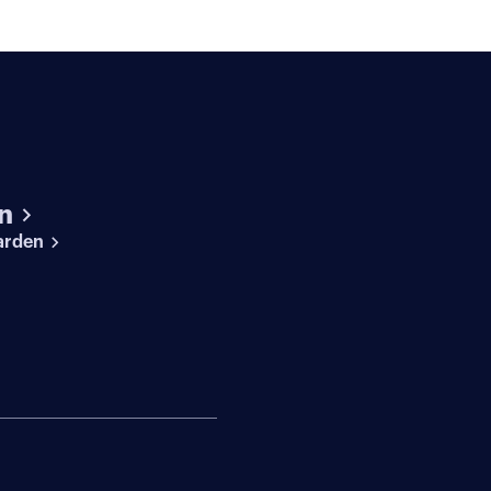
n
arden