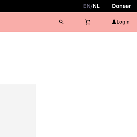
EN
/
NL
Doneer
Login