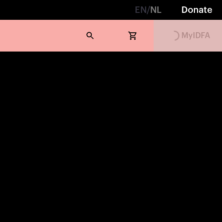
EN
/
NL
Donate
Loading...
MyIDFA