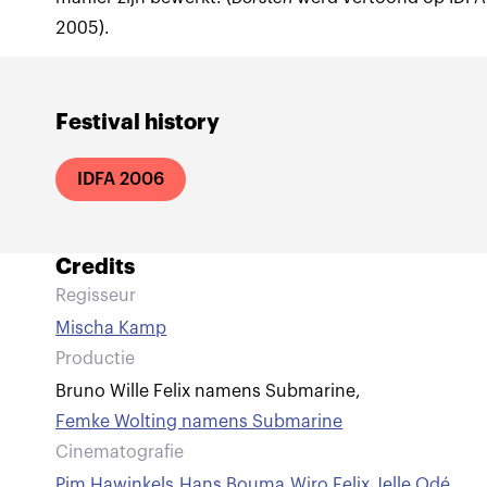
2005).
Festival history
IDFA 2006
Credits
Regisseur
Mischa Kamp
Productie
Bruno Wille Felix namens Submarine
,
Femke Wolting namens Submarine
Cinematografie
Pim Hawinkels
,
Hans Bouma
,
Wiro Felix
,
Jelle Odé