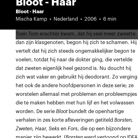
Bloot - Haar
Bloot - Haar
Mischa Kamp
Nederland
2006
6 min
Toen Tom erachter kwam, dat hij veel meer zweette
dan zijn klasgenoten, begon hij zich te schamen. Hij
vertelt dat hij zich steeds ongemakkelijker begon te
voelen, totdat hij naar de dokter ging, die vertelde
dat zweten eigenlijk heel gezond is. Nu doucht hij
zich wat vaker en gebruikt hij deodorant. Zo verging
het ook de andere hoofdpersonen in deze serie; ze
worstelen allemaal met problemen en probleempjes
die te maken hebben met hun lijf en het volwassen
worden. De serie
Bloot
bundelt de openhartige
verhalen in zes korte afleveringen getiteld
Borsten,
Zweten, Haar, Seks
en
Fors
, die op een bijzondere
manier zijn bewerkt. (
Borsten
werd vertoond op IDFA