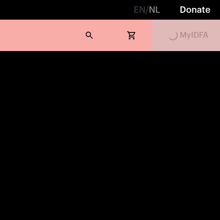
EN
/
NL
Donate
MyIDFA
Loading...