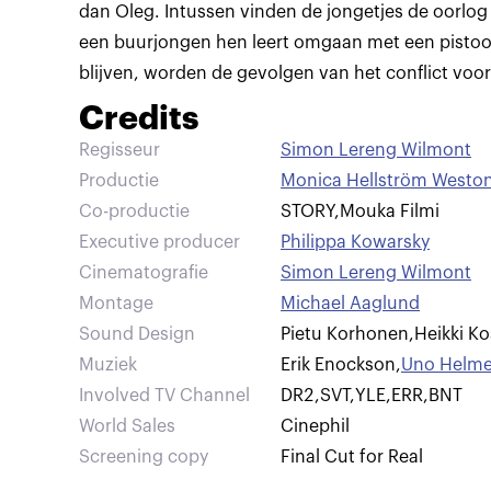
dan Oleg. Intussen vinden de jongetjes de oorlog
een buurjongen hen leert omgaan met een pistool.
blijven, worden de gevolgen van het conflict voor
Credits
Regisseur
Simon Lereng Wilmont
Productie
Monica Hellström Weston
Co-productie
STORY
,
Mouka Filmi
Executive producer
Philippa Kowarsky
Cinematografie
Simon Lereng Wilmont
Montage
Michael Aaglund
Sound Design
Pietu Korhonen
,
Heikki Ko
Muziek
Erik Enockson
,
Uno Helme
Involved TV Channel
DR2
,
SVT
,
YLE
,
ERR
,
BNT
World Sales
Cinephil
Screening copy
Final Cut for Real