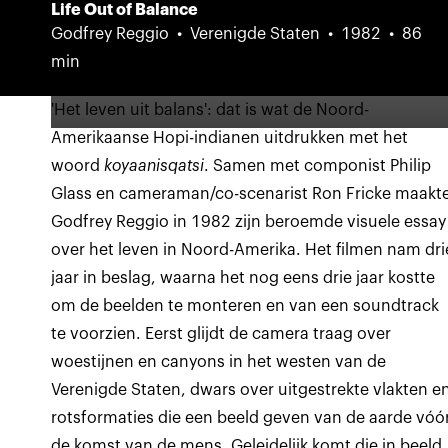
Life Out of Balance
Godfrey Reggio
Verenigde Staten
1982
86
min
'Het leven uit balans': dat is wat de Noord-
Amerikaanse Hopi-indianen uitdrukken met het
woord
koyaanisqatsi
. Samen met componist Philip
Glass en cameraman/co-scenarist Ron Fricke maakt
Godfrey Reggio in 1982 zijn beroemde visuele essay
over het leven in Noord-Amerika. Het filmen nam dri
jaar in beslag, waarna het nog eens drie jaar kostte
om de beelden te monteren en van een soundtrack
te voorzien. Eerst glijdt de camera traag over
woestijnen en canyons in het westen van de
Verenigde Staten, dwars over uitgestrekte vlakten e
rotsformaties die een beeld geven van de aarde vóó
de komst van de mens. Geleidelijk komt die in beeld