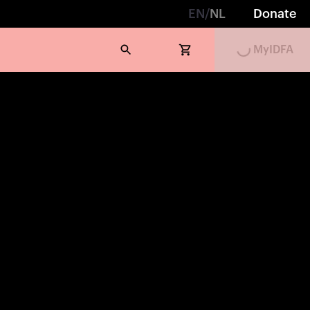
EN
/
NL
Donate
MyIDFA
Loading...