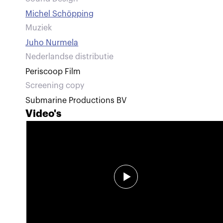
Michel Schöpping
Muziek
Juho Nurmela
Nederlandse distributie
Periscoop Film
Screening copy
Submarine Productions BV
Video's