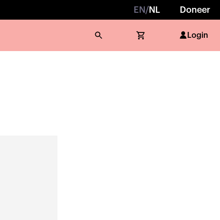
EN
/
NL
Doneer
Login