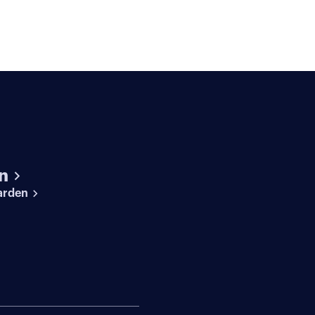
n
arden