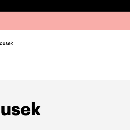
lousek
ousek