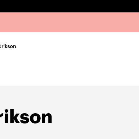
drikson
rikson