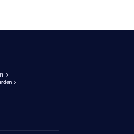
n
arden