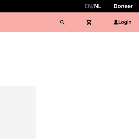
EN
/
NL
Doneer
Login