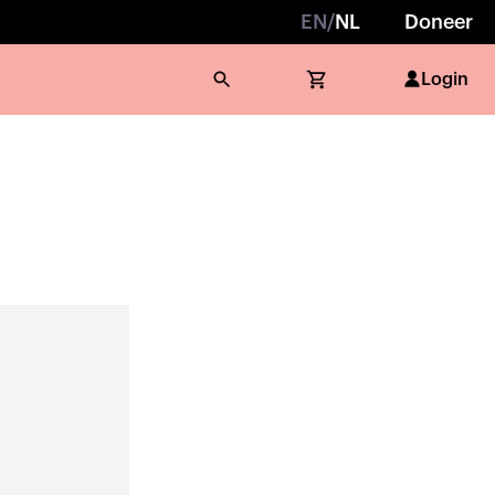
EN
/
NL
Doneer
Login