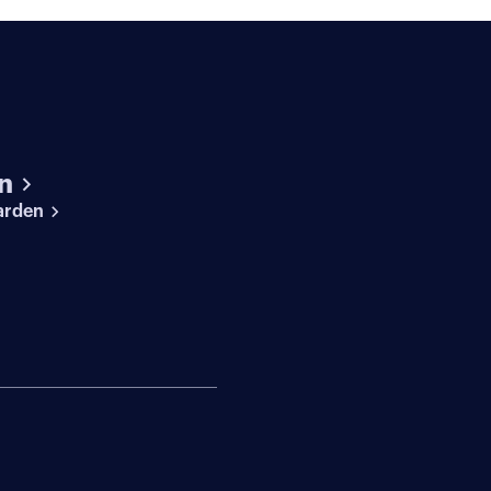
n
arden