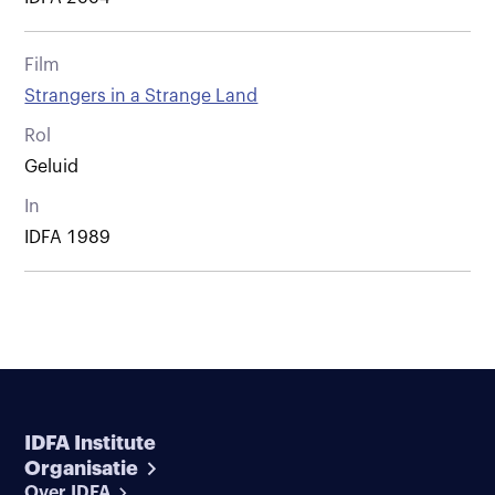
Film
Strangers in a Strange Land
Rol
Geluid
In
IDFA 1989
IDFA Institute
Organisatie
Over IDFA