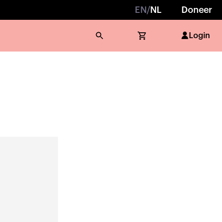
EN
/
NL
Doneer
Login