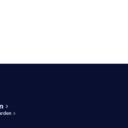
n
arden