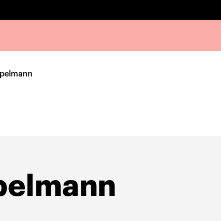
epelmann
epelmann