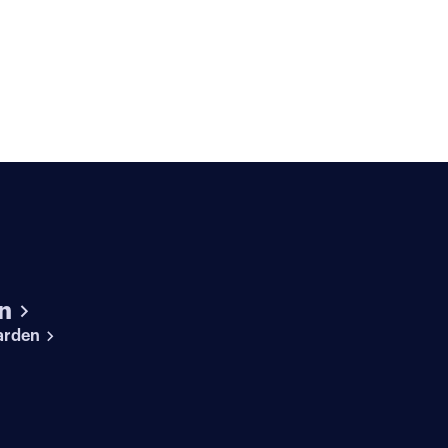
n
arden