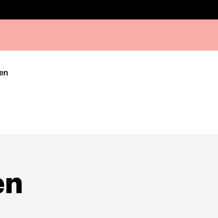
ten
en