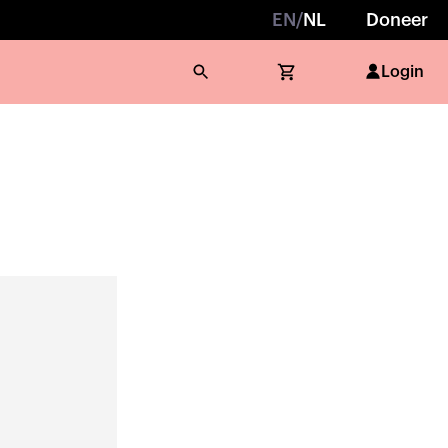
EN
/
NL
Doneer
Login